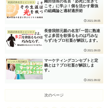
織田信長の名言「必死に生きて
戦国武将名言とビジネス
こそ」に学ぶ！個を活かす最強
の組織論と適材適所術
2021.09.05
長曾我部元親の名言｢一芸に熟達
戦国武将名言とビジネス
せよ多芸を欲張るものは巧みな
らず｣をプロ社畜が解説します。
2021.09.03
マーケティングコンセプトと定
ビジネス用語解説
義とは？プロ社畜が解説しま
す。
2021.09.02
次のページ