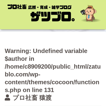
Warning
: Undefined variable
$author in
/home/c8909200/public_html/zatu
blo.com/wp-
content/themes/cocoon/function
s.php
on line
131
プロ社畜 猿渡