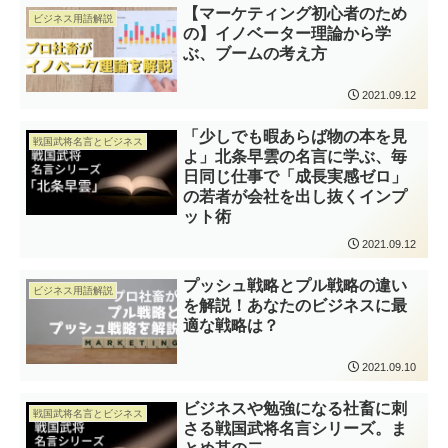
【マーケティング初心者のため
ビジネス用語解説
の】イノベーター理論から学
ぶ、ブームの考え方
2021.09.12
「少しでも暇あらば物の本を見
戦国武将名言とビジネス
よ」北条早雲の名言に学ぶ、毎
日同じ仕事で「成長実感ゼロ」
の若者が会社を出し抜くインプ
ット術
2021.09.12
プッシュ戦略とプル戦略の違い
ビジネス用語解説
を解説！あなたのビジネスに最
適な戦略は？
2021.09.10
ビジネスや勉強になる社畜に刺
戦国武将名言とビジネス
さる戦国武将名言シリーズ。ま