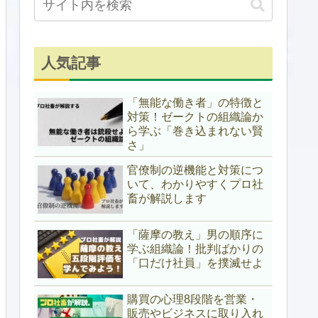
人気記事
「無能な働き者」の特徴と
対策！ゼークトの組織論か
ら学ぶ「巻き込まれない賢
さ」
官僚制の逆機能と対策につ
いて、わかりやすくプロ社
畜が解説します
「薩摩の教え」男の順序に
学ぶ組織論！批判ばかりの
「口だけ社員」を撲滅せよ
購買の心理8段階を営業・
販売やビジネスに取り入れ