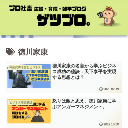
徳川家康
徳川家康の名言から学ぶビジネ
戦国武将名言とビジネス
ス成功の秘訣：天下泰平を実現
する思想とは？
2023.02.19
怒りは敵と思え。徳川家康に学
ビジネス用語解説
ぶアンガーマネジメント。
2022.10.30