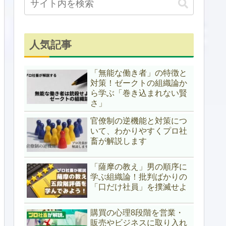
人気記事
「無能な働き者」の特徴と
対策！ゼークトの組織論か
ら学ぶ「巻き込まれない賢
さ」
官僚制の逆機能と対策につ
いて、わかりやすくプロ社
畜が解説します
「薩摩の教え」男の順序に
学ぶ組織論！批判ばかりの
「口だけ社員」を撲滅せよ
購買の心理8段階を営業・
販売やビジネスに取り入れ