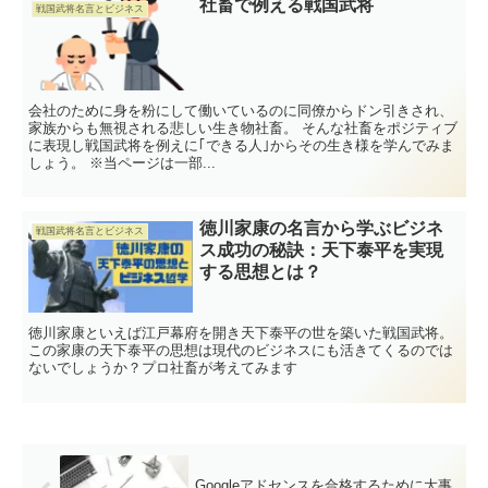
社畜で例える戦国武将
戦国武将名言とビジネス
会社のために身を粉にして働いているのに同僚からドン引きされ、
家族からも無視される悲しい生き物社畜。 そんな社畜をポジティブ
に表現し戦国武将を例えに｢できる人｣からその生き様を学んでみま
しょう。 ※当ページは一部...
徳川家康の名言から学ぶビジネ
戦国武将名言とビジネス
ス成功の秘訣：天下泰平を実現
する思想とは？
徳川家康といえば江戸幕府を開き天下泰平の世を築いた戦国武将。
この家康の天下泰平の思想は現代のビジネスにも活きてくるのでは
ないでしょうか？プロ社畜が考えてみます
Googleアドセンスを合格するために大事