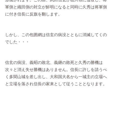
軍側と織田側の対立が鮮明になると同時に久秀は将軍側
に付き信長に反旗を翻します。
しかし、この包囲網は信玄の病没とともに消滅してくの
でした・・・
信玄の病没、義昭の敗北、義継の敗死と久秀の勝機は
次々と消え失せ勝機はありません。信長に許しを請うべ
く多聞山城を差し出し、大和国大名から一城主の立場へ
と立場を落され信長の家来として従うこととなります。