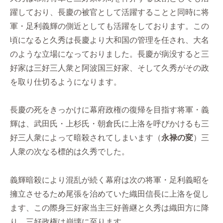
躍しており、長慶の被官として活躍することと同時に将
軍・足利義輝の側近としても活躍をしております。この
頃になると久秀は長慶より大和国の管理を任され、大名
のような立場になっておりました。長慶が病没すると三
好家は三好三人衆と阿波国三好家、そして久秀がその政
を取り仕切るようになります。
長慶の死をきっかけに幕府政権の復帰を目指す将軍・義
輝は、武田氏・上杉氏・朝倉氏に上洛を呼びかけるも三
好三人衆によって暗殺されてしまいます（
永禄の変
）三
人衆の次なる標的は久秀でした。
義輝暗殺により混乱が続く幕府は次の将軍・足利義昭を
擁立させるため尾張を治めていた織田信長に上洛を促し
ます、この際身三好家当主三好善継と久秀は織田方に降
り、三好政権は崩壊に至ります。