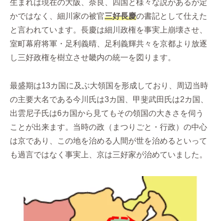
生まれは現在の大阪、奈良、四国と様々な説があるが定
かではなく、細川家の被官
三好長慶
の書記として仕えた
と言われています。長慶は細川政権を事実上崩壊させ、
室町幕府将軍・足利義晴、足利義輝共々を京都より放逐
し三好政権を樹立させ畿内の統一を図ります。
最盛期は13カ国に及ぶ大領国を形成しており、周辺当時
の主要大名である今川氏は3カ国、甲斐武田氏は2カ国、
出雲尼子氏は6カ国から見てもその領国の大きさを伺う
ことが出来ます。当時の政（まつりごと・行政）の中心
は京であり、この地を治める人間が世を治めるといって
も過言ではなく事実上、京は三好家が治めていました。