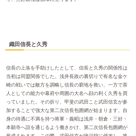
織田信長と久秀
信長の上洛を手助けしたとして、信長と久秀の関係性は
当初は同盟関係でした。浅井長政の裏切りで有名な金ケ
崎の戦いでは敵方を調略し信長の窮地を救い、一方で茶
人としての能力や幕府や周囲の大名へ顔の利く久秀を買
っていました。その折り、甲斐の武田こと武田信玄が参
加することで強大な第二次信長包囲網が始まります。自
身の待遇に不満を持つ将軍・義昭は浅井・朝倉・三好・
本願寺へ誼を通じるよう働きかけ、第二次信長包囲網が
形成されます。この際、武田信玄が徳川領に侵攻し、将