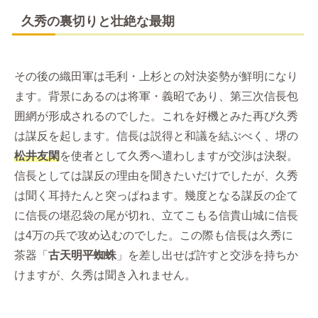
久秀の裏切りと壮絶な最期
その後の織田軍は毛利・上杉との対決姿勢が鮮明になり
ます。背景にあるのは将軍・義昭であり、第三次信長包
囲網が形成されるのでした。これを好機とみた再び久秀
は謀反を起します。信長は説得と和議を結ぶべく、堺の
松井友閑
を使者として久秀へ遣わしますが交渉は決裂。
信長としては謀反の理由を聞きたいだけでしたが、久秀
は聞く耳持たんと突っぱねます。幾度となる謀反の企て
に信長の堪忍袋の尾が切れ、立てこもる信貴山城に信長
は4万の兵で攻め込むのでした。この際も信長は久秀に
茶器「
古天明平蜘蛛
」を差し出せば許すと交渉を持ちか
けますが、久秀は聞き入れません。