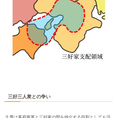
三好三人衆との争い
久秀は幕府将軍と三好家の間を仲介する役割としても活