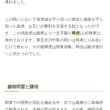
逃れました。
この戦いにおいて海津城を守り切った晴信と越後を守り
切った政虎、お互いが勝利を主張する戦となったので
す。この頃政虎は義輝より一文字賜り
輝虎
(上杉輝虎)と
改めております。第五次川中島の戦いは両者にらみ合い
だけで終わり、その後輝虎は関東攻略、晴信は駿河進行
へと向かうのでした。
越相同盟と謙信
関東での情勢が混乱を極める中、京では義輝が二条御所
で殺害される、永禄の変が起きます。その後、織田信長