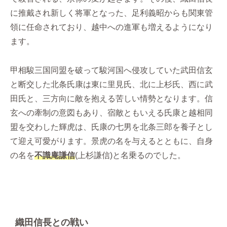
に推戴され新しく将軍となった、足利義昭からも関東管
領に任命されており、越中への進軍も増えるようになり
ます。
甲相駿三国同盟を破って駿河国へ侵攻していた武田信玄
と断交した北条氏康は東に里見氏、北に上杉氏、西に武
田氏と、三方向に敵を抱える苦しい情勢となります。信
玄への牽制の意図もあり、宿敵ともいえる氏康と越相同
盟を交わした輝虎は、氏康の七男を北条三郎を養子とし
て迎え可愛がります。景虎の名を与えるとともに、自身
の名を
不識庵謙信
(上杉謙信)と名乗るのでした。
織田信長との戦い