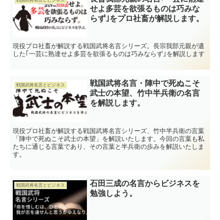
戦国武将名言とビジネス
せよ多芸を欲張るものは巧みな
らず｣をプロ社畜が解説します。
現役プロ社畜が解説する戦国武将名言シリーズ。長宗我部元親が遺
した｢一芸に熟達せよ多芸を欲張るものは巧みならず｣を解説します
戦国武将名言・陣中で死ぬこそ
戦国武将名言とビジネス
武士の本望、竹中半兵衛の名言
を解説します。
現役プロ社畜が解説する戦国武将名言シリーズ、竹中半兵衛の言葉
「陣中で死ぬこそ武士の本望」を解説いたします。今回の言葉も私
たちに通じる言葉であり、その言葉と半兵衛の歩みを解説いたしま
す。
石田三成の名言からビジネスを
戦国武将名言とビジネス
勉強しよう。