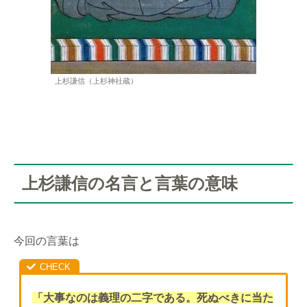
上杉謙信（上杉神社蔵）
上杉謙信の名言と言葉の意味
今回の言葉は
「大事なのは義理の二字である。死ぬべきに当た