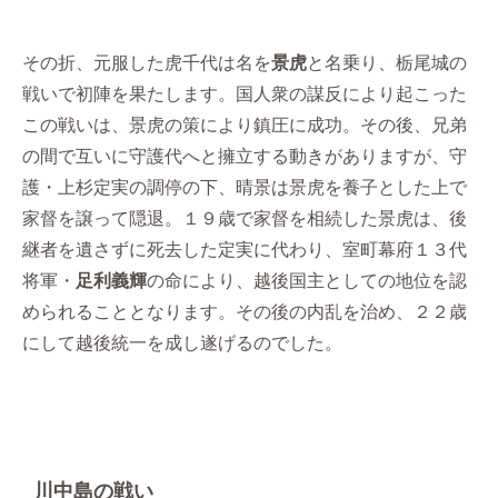
その折、元服した虎千代は名を
景虎
と名乗り、栃尾城の
戦いで初陣を果たします。国人衆の謀反により起こった
この戦いは、景虎の策により鎮圧に成功。その後、兄弟
の間で互いに守護代へと擁立する動きがありますが、守
護・上杉定実の調停の下、晴景は景虎を養子とした上で
家督を譲って隠退。１９歳で家督を相続した景虎は、後
継者を遺さずに死去した定実に代わり、室町幕府１３代
将軍・
足利義輝
の命により、越後国主としての地位を認
められることとなります。その後の内乱を治め、２２歳
にして越後統一を成し遂げるのでした。
川中島の戦い