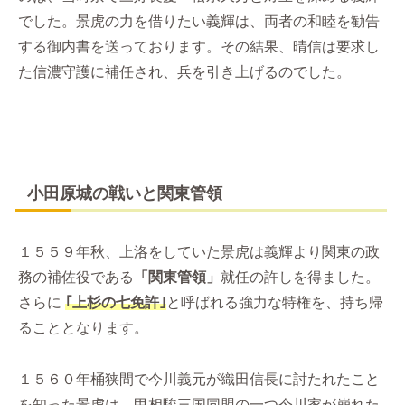
でした。景虎の力を借りたい義輝は、両者の和睦を勧告
する御内書を送っております。その結果、晴信は要求し
た信濃守護に補任され、兵を引き上げるのでした。
小田原城の戦いと関東管領
１５５９年秋、上洛をしていた景虎は義輝より関東の政
務の補佐役である
「関東管領」
就任の許しを得ました。
さらに
｢上杉の七免許｣
と呼ばれる強力な特権を、持ち帰
ることとなります。
１５６０年桶狭間で今川義元が織田信長に討たれたこと
を知った景虎は、甲相駿三国同盟の一つ今川家が崩れた