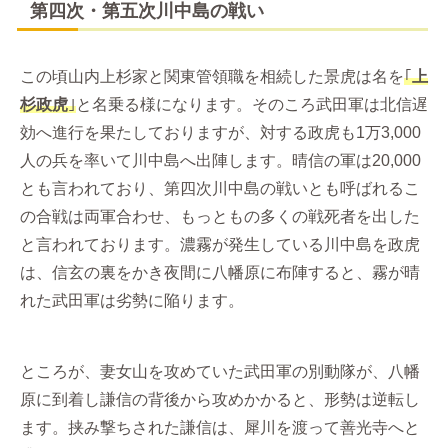
第四次・第五次川中島の戦い
この頃山内上杉家と関東管領職を相続した景虎は名を
｢
上
杉政虎
｣
と名乗る様になります。そのころ武田軍は北信遅
効へ進行を果たしておりますが、対する政虎も1万3,000
人の兵を率いて川中島へ出陣します。晴信の軍は20,000
とも言われており、第四次川中島の戦いとも呼ばれるこ
の合戦は両軍合わせ、もっともの多くの戦死者を出した
と言われております。濃霧が発生している川中島を政虎
は、信玄の裏をかき夜間に八幡原に布陣すると、霧が晴
れた武田軍は劣勢に陥ります。
ところが、妻女山を攻めていた武田軍の別動隊が、八幡
原に到着し謙信の背後から攻めかかると、形勢は逆転し
ます。挟み撃ちされた謙信は、犀川を渡って善光寺へと