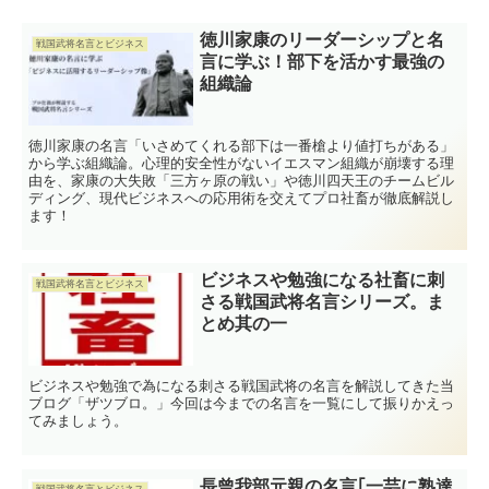
徳川家康のリーダーシップと名
戦国武将名言とビジネス
言に学ぶ！部下を活かす最強の
組織論
徳川家康の名言「いさめてくれる部下は一番槍より値打ちがある」
から学ぶ組織論。心理的安全性がないイエスマン組織が崩壊する理
由を、家康の大失敗「三方ヶ原の戦い」や徳川四天王のチームビル
ディング、現代ビジネスへの応用術を交えてプロ社畜が徹底解説し
ます！
ビジネスや勉強になる社畜に刺
戦国武将名言とビジネス
さる戦国武将名言シリーズ。ま
とめ其の一
ビジネスや勉強で為になる刺さる戦国武将の名言を解説してきた当
ブログ「ザツブロ。」今回は今までの名言を一覧にして振りかえっ
てみましょう。
長曾我部元親の名言｢一芸に熟達