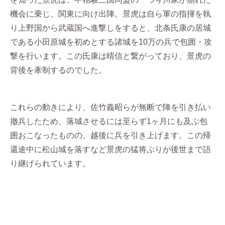
機会に乗じ、関東に向け出陣。景虎は自ら軍の指揮を執
り上野国から武蔵国へ進撃しをすると、北条氏康の居城
である小田原城を初めとする諸城を10万の兵で包囲・攻
撃を行います。この氏康は晴信と繋がっており、景虎の
背後を牽制するのでした。
これらの動きにより、佐竹義昭らが無断で陣を引き払い
撤兵したため、落城させるには至らず1ヶ月にも及ぶ包
囲おこなったものの、越後に兵を引き上げます。この帰
還途中に松山城を落すなど景虎の猛将ぶりが後世まで語
り継げられています。