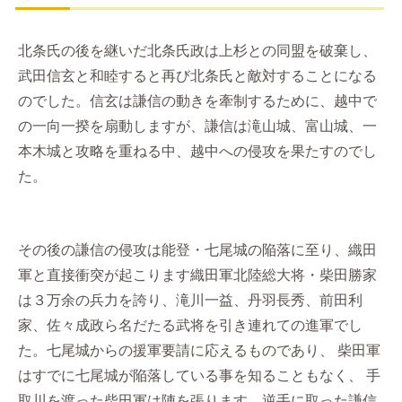
北条氏の後を継いだ北条氏政は上杉との同盟を破棄し、
武田信玄と和睦すると再び北条氏と敵対することになる
のでした。信玄は謙信の動きを牽制するために、越中で
の一向一揆を扇動しますが、謙信は滝山城、富山城、一
本木城と攻略を重ねる中、越中への侵攻を果たすのでし
た。
その後の謙信の侵攻は能登・七尾城の陥落に至り、織田
軍と直接衝突が起こります織田軍北陸総大将・柴田勝家
は３万余の兵力を誇り、滝川一益、丹羽長秀、前田利
家、佐々成政ら名だたる武将を引き連れての進軍でし
た。七尾城からの援軍要請に応えるものであり、 柴田軍
はすでに七尾城が陥落している事を知ることもなく、 手
取川を渡った柴田軍は陣を張ります。逆手に取った謙信