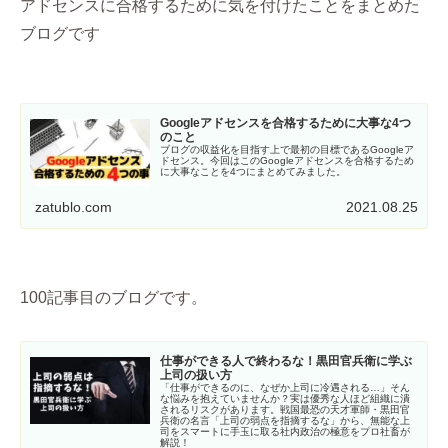
アドセンスに合格するために気を付けたことをまとめた
ブログです
Googleアドセンスを合格するために大事な4つ
のこと
ブログの収益化を目指す上で最初の目標であるGoogleア
ドセンス。今回はこのGoogleアドセンスを合格するため
に大事なことを4つにまとめてみました。
zatublo.com
2021.08.25
100記事目のブログです。
仕事ができる人で終わるな！黒田官兵衛に学ぶ
上司の扱い方
「仕事ができるのに、なぜか上司に冷遇される…」そん
な悩みを抱えていませんか？実は優秀な人ほど組織に潰
されるリスクがあります。戦国最恐の天才軍師・黒田官
兵衛の名言「上司の弱点を指摘するな」から、無能な上
司をスマートに手玉に取る社内政治の極意をプロ社畜が
解説！