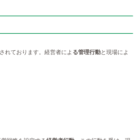
成されております。経営者によ
る管理行動
と現場によ