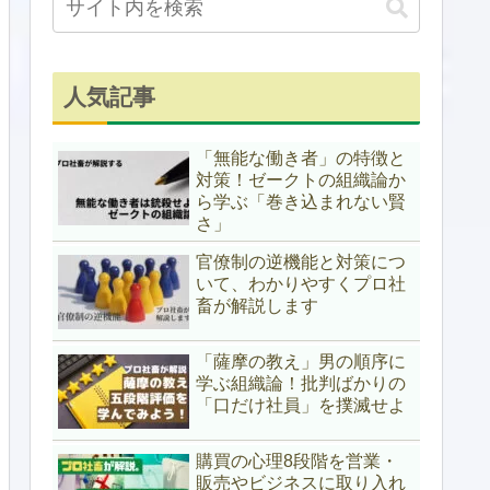
人気記事
「無能な働き者」の特徴と
対策！ゼークトの組織論か
ら学ぶ「巻き込まれない賢
さ」
官僚制の逆機能と対策につ
いて、わかりやすくプロ社
畜が解説します
「薩摩の教え」男の順序に
学ぶ組織論！批判ばかりの
「口だけ社員」を撲滅せよ
購買の心理8段階を営業・
販売やビジネスに取り入れ