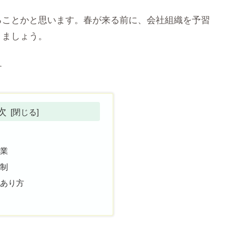
ることかと思います。春が来る前に、会社組織を予習
きましょう。
す
次
分業
フ制
のあり方