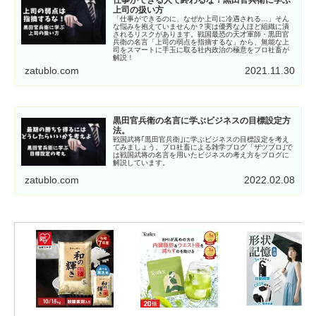
上司の扱い方
「仕事ができるのに、なぜか上司に冷遇される…」そん
な悩みを抱えていませんか？実は優秀な人ほど組織に潰
されるリスクがあります。戦国最恐の天才軍師・黒田官
兵衛の名言「上司の弱点を指摘するな」から、無能な上
司をスマートに手玉に取る社内政治の極意をプロ社畜が
解説！
zatublo.com
2021.11.30
黒田官兵衛の名言に学ぶビジネスの目標設定方
法。
戦国武将｢黒田官兵衛｣に学ぶビジネスの目標設定を考え
てみましょう。プロ社畜による雑学ブログ「ザツブロ｣で
は戦国武将の名言を用いたビジネスの考え方をブログに
解説しています。
zatublo.com
2022.02.08