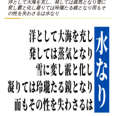
洋として大海を充し、発しては蒸気となり雪に
変し霰と化し凝りては玲瓏たる鏡となり而もそ
の性を失わさるは水なり