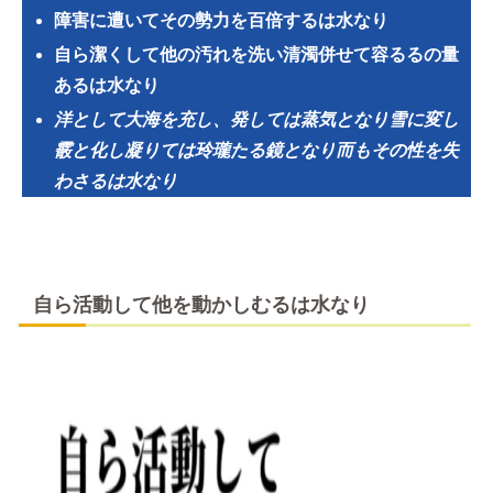
障害に遭いてその勢力を百倍するは水なり
自ら潔くして他の汚れを洗い清濁併せて容るるの量
あるは水なり
洋として大海を充し、発しては蒸気となり雪に変し
霰と化し凝りては玲瓏たる鏡となり而もその性を失
わさるは水なり
自ら活動して他を動かしむるは水なり