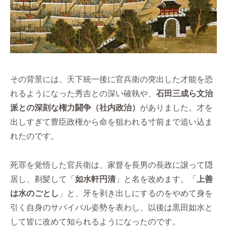
その背景には、天下統一後に官兵衛の突出した才能を恐
れるようになった秀吉との深い確執や、
石田三成ら文治
派との深刻な権力闘争（社内政治）
がありました。才を
出しすぎて豊臣政権から命を狙われる寸前まで追い込ま
れたのです。
死罪を覚悟した官兵衛は、家督を長男の長政に譲って隠
居し、剃髪して「
如水軒円清
」と名を改めます。「
上善
は水のごとし
」と、牙を剥き出しにするのをやめて身を
引く自身のサバイバル姿勢を表わし、以後は黒田如水と
して皆に改めて知られるようになったのです。